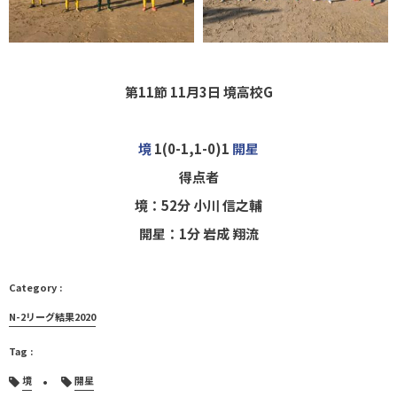
第11節 11月3日 境高校G
境
1(0-1,1-0)1
開星
得点者
境：52分 小川 信之輔
開星：1分 岩成 翔流
N-2リーグ結果2020
境
開星