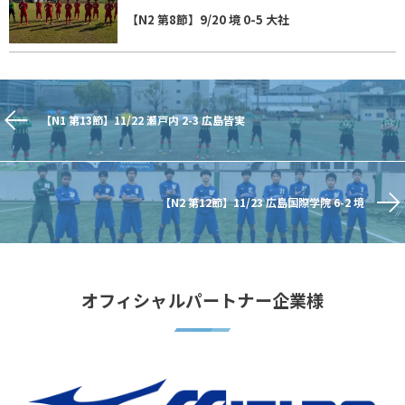
【N2 第8節】9/20 境 0-5 大社
【N1 第13節】11/22 瀬戸内 2-3 広島皆実
【N2 第12節】11/23 広島国際学院 6-2 境
オフィシャルパートナー企業様