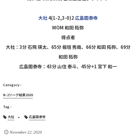
大社
4(1-2,3-0)2
広島国泰寺
MOM 和田 拓弥
得点者
大社：3分 石飛 瑛太、65分 板垣 秀哉、66分 和田 拓弥、69分
和田 拓弥
広島国泰寺：43分 山住 泰斗、45分+1 宮下 和一
N-2リーグ結果2020
大社
広島国泰寺
November
22
,
2020