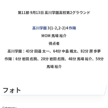
第11節 9月13日 高川学園高校第2グラウンド
高川学園
3(1-2,2-2)4
作陽
MOM 馬場 裕介
得点者
高川学園：43分 田邉 太一、64分 中島 颯太、82分 原 歩夢
作陽：6分 岩田 彪我、28分 岩田 彪我、48分 馬場 裕介、59分
馬場 裕介
フォト