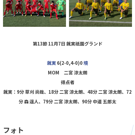
第13節 11月7日
就実祇園グランド
就実
6(2-0,4-0)0
境
MOM 二宮 涼太朗
得点者
就実
：9分 草刈 尚哉、18分 二宮 涼太朗、48分 二宮 涼太朗、72
分 森 逞人、79分 二宮 涼太朗、90分 中道 五郎太
フォト