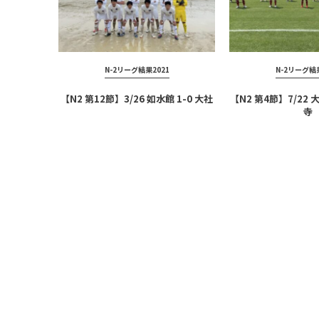
N-2リーグ結果2021
N-2リーグ結果
【N2 第12節】3/26 如水館 1-0 大社
【N2 第4節】7/22 
寺