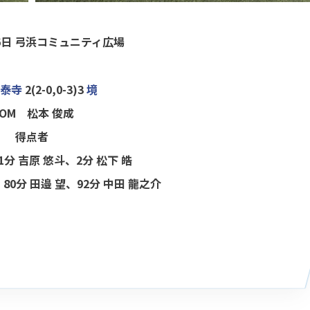
6日
弓浜コミュニティ広場
泰寺
2(2-0,0-3)3
境
OM 松本 俊成
得点者
分 吉原 悠斗、2分 松下 皓
80分 田邉 望、92分 中田 龍之介