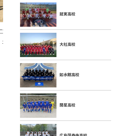
就実高校
リーグ結果2021
N-2リーグ結果2021
10/9 開星 1-0 境
【N2 第5節】11/6 広島国際学院 3-1
【N2 第
大社高校
如水館
如水館高校
開星高校
広島国泰寺高校