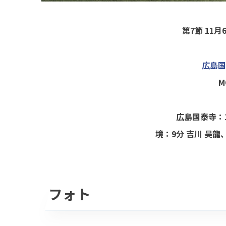
第7節 11月
広島国
M
広島国泰寺：1
境：9分 吉川 昊龍、
フォト