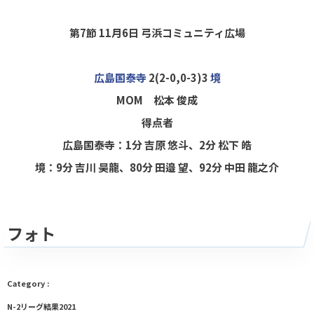
第7節 11月6日
弓浜コミュニティ広場
広島国泰寺
2(2-0,0-3)3
境
MOM 松本 俊成
得点者
広島国泰寺：1分 吉原 悠斗、2分 松下 皓
境：9分 吉川 昊龍、80分 田邉 望、92分 中田 龍之介
フォト
N-2リーグ結果2021