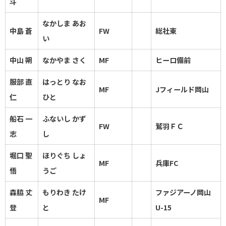
斗
なかしま あお
中島 蒼
FW
総社東
い
中山 朔
なかやま さく
MF
ヒーロ備前
服部 直
はっとり なお
MF
Jフィールド岡山
仁
ひと
船石 一
ふないし かず
FW
鷲羽ＦＣ
志
し
堀口 聖
ほりぐち しょ
MF
兵庫FC
悟
うご
森脇 丈
もりわき たけ
ファジアーノ岡山
MF
登
と
U-15