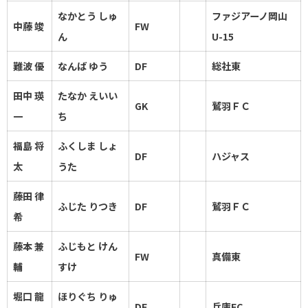
なかとう しゅ
ファジアーノ岡山
中藤 竣
FW
ん
U-15
難波 優
なんば ゆう
DF
総社東
田中 瑛
たなか えいい
GK
鷲羽ＦＣ
一
ち
福島 将
ふくしま しょ
DF
ハジャス
太
うた
藤田 律
ふじた りつき
DF
鷲羽ＦＣ
希
藤本 兼
ふじもと けん
FW
真備東
輔
すけ
堀口 龍
ほりぐち りゅ
DF
兵庫FC