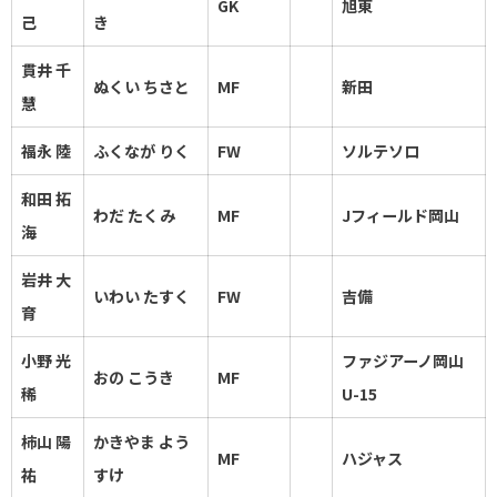
GK
旭東
己
き
貫井 千
ぬくい ちさと
MF
新田
慧
福永 陸
ふくなが りく
FW
ソルテソロ
和田 拓
わだ たくみ
MF
Jフィールド岡山
海
岩井 大
いわい たすく
FW
吉備
育
小野 光
ファジアーノ岡山
おの こうき
MF
稀
U-15
柿山 陽
かきやま よう
MF
ハジャス
祐
すけ