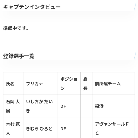
キャプテンインタビュー
準備中です。
登録選手一覧
ポジショ
身
氏名
フリガナ
前所属チーム
ン
長
石岡 大
いしおか だい
DF
福浜
樹
き
木村 寬
アヴァンサールＦ
きむら ひろと
DF
人
Ｃ