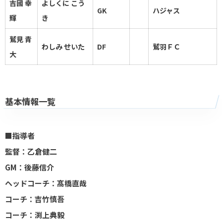
吉國 幸
よしくに こう
GK
ハジャス
輝
き
鷲見 青
わしみ せいた
DF
鷲羽ＦＣ
大
基本情報一覧
■指導者
監督：乙倉健二
GM：後藤信介
ヘッドコーチ：髙橋直哉
コーチ：吉竹慎吾
コーチ：渕上典毅