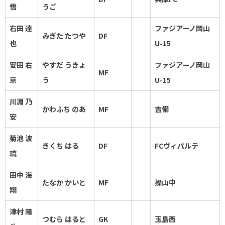
悟
うご
右田 達
ファジアーノ岡山
みぎた たつや
DF
也
U-15
安田 右
やすだ うきょ
ファジアーノ岡山
MF
京
う
U-15
川淵 乃
かわふち のあ
MF
吉備
安
菊池 波
きくち はる
DF
FCヴィパルテ
琉
田中 海
たなか かいと
MF
操山中
翔
津村 陽
つむら はると
GK
玉島西