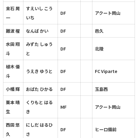
末石 晃
すえいし こう
DF
アクート岡山
一
いち
難波 櫂
なんば かい
DF
邑久
水田 翔
みずた しゅう
DF
北陵
斗
と
植木 優
うえき ゆうと
DF
FC Viparte
斗
小幡 輝
おばた ひかる
DF
玉島西
栗本 晴
くりもと はる
MF
アクート岡山
生
き
西田 悠
にしだ はるひ
DF
ヒーロ備前
久
さ