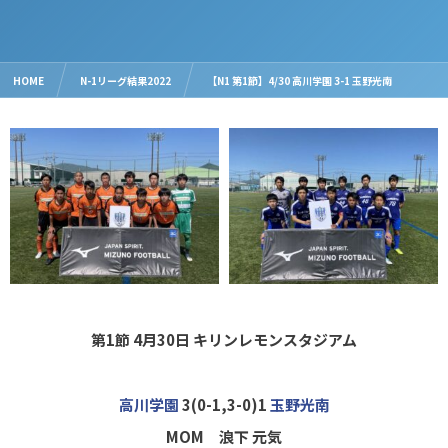
HOME
N-1リーグ結果2022
【N1 第1節】4/30 高川学園 3-1 玉野光南
第1節 4月30日
キリンレモンスタジアム
高川学園
3(0-1,3-0)1
玉野光南
MOM 浪下 元気