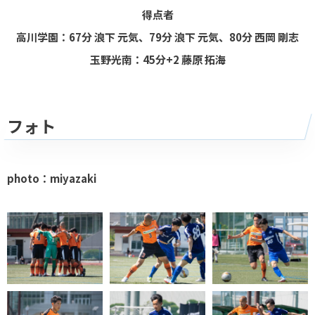
得点者
高川学園：67分 浪下 元気、79分 浪下 元気、80分 西岡 剛志
玉野光南：45分+2 藤原 拓海
フォト
photo：miyazaki