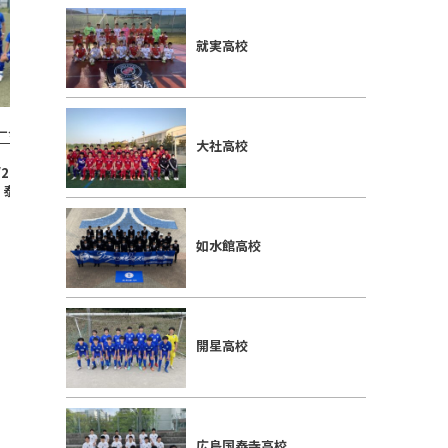
就実高校
リーグ結果2021
N-2リーグ結果2021
大社高校
26 如水館 3-1 広島国
【N2 第3節】12/12 大社 0-0 境
【N2 第5
泰寺
如水館高校
開星高校
広島国泰寺高校