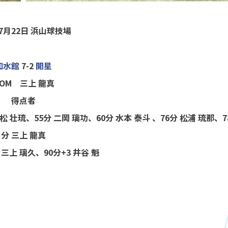
 7月22日 浜山球技場
如水館
7-2
開星
OM 三上 龍真
得点者
松 壮琉、55分 二岡 璃功、60分 水本 泰斗 、76分 松浦 琉那、7
分 三上 龍真
 三上 璃久、90分+3 井谷 魁